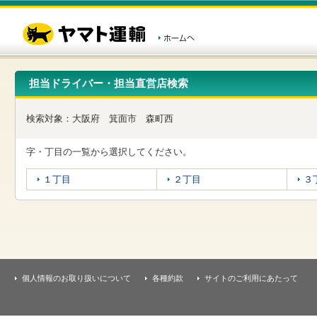
こ
ペ
こ
こ
の
ー
こ
こ
ペ
ジ
か
か
ー
内
ら
ら
ジ
移
ヘ
本
の
動
ッ
文
先
用
ダ
で
担当ドライバー・担当直営店検索
頭
の
ー
す
で
リ
メ
す
ン
ニ
検索対象：
大阪府
箕面市
森町西
ク
ュ
で
ー
す
で
字・丁目の一覧から選択してください。
ヘ
す
ッ
１丁目
２丁目
３
ダ
ー
メ
ニ
ュ
ー
へ
移
個人情報のお取り扱いについて
各種約款
サイトのご利用にあたって
動
し
ま