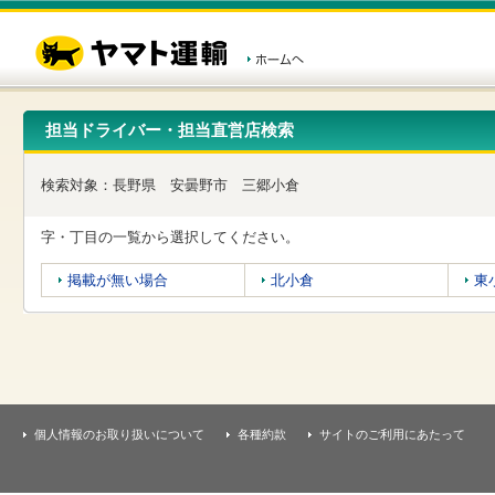
こ
ペ
こ
こ
の
ー
こ
こ
ペ
ジ
か
か
ー
内
ら
ら
ジ
移
ヘ
本
の
動
ッ
文
先
用
ダ
で
担当ドライバー・担当直営店検索
頭
の
ー
す
で
リ
メ
す
ン
ニ
検索対象：
長野県
安曇野市
三郷小倉
ク
ュ
で
ー
す
で
字・丁目の一覧から選択してください。
ヘ
す
ッ
掲載が無い場合
北小倉
東
ダ
ー
メ
ニ
ュ
ー
へ
移
個人情報のお取り扱いについて
各種約款
サイトのご利用にあたって
動
し
ま