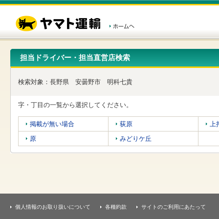
こ
ペ
こ
こ
の
ー
こ
こ
ペ
ジ
か
か
ー
内
ら
ら
ジ
移
ヘ
本
の
動
ッ
文
先
用
ダ
で
担当ドライバー・担当直営店検索
頭
の
ー
す
で
リ
メ
す
ン
ニ
検索対象：
長野県
安曇野市
明科七貴
ク
ュ
で
ー
す
で
字・丁目の一覧から選択してください。
ヘ
す
ッ
掲載が無い場合
荻原
上
ダ
ー
原
みどりケ丘
メ
ニ
ュ
ー
へ
移
動
し
個人情報のお取り扱いについて
各種約款
サイトのご利用にあたって
ま