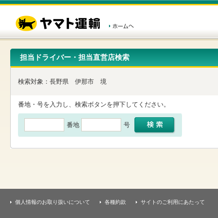
こ
ペ
こ
こ
の
ー
こ
こ
ペ
ジ
か
か
ー
内
ら
ら
ジ
移
ヘ
本
の
動
ッ
文
先
用
ダ
で
担当ドライバー・担当直営店検索
頭
の
ー
す
で
リ
メ
す
ン
ニ
検索対象：
長野県
伊那市
境
ク
ュ
で
ー
す
で
番地・号を入力し、検索ボタンを押下してください。
ヘ
す
ッ
番地
号
ダ
ー
メ
ニ
ュ
ー
へ
移
動
し
個人情報のお取り扱いについて
各種約款
サイトのご利用にあたって
ま