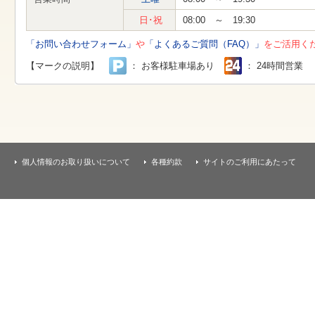
す
本
日･祝
08:00 ～ 19:30
文
へ
「お問い合わせフォーム」
や
「よくあるご質問（FAQ）」
をご活用く
移
動
【マークの説明】
： お客様駐車場あり
： 24時間営業
し
ま
す
個人情報のお取り扱いについて
各種約款
サイトのご利用にあたって