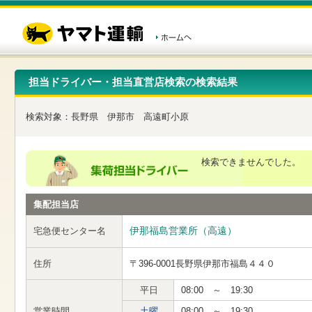
こ
ペ
こ
こ
の
ー
こ
こ
ペ
ジ
か
か
ー
内
ら
ら
ジ
移
ヘ
本
の
動
ッ
文
先
用
ダ
で
担当ドライバー・担当直営店検索の検索結果
頭
の
ー
す
で
リ
メ
す
ン
ニ
検索対象：
長野県
伊那市
高遠町小原
ク
ュ
で
ー
す
で
ヘ
す
検索できませんでした。
ッ
ダ
ー
集配担当店
メ
ニ
ュ
伊那福島営業所（高遠）
宅急便センター名
ー
へ
住所
〒396-0001
長野県伊那市福島４４０
移
動
し
平日
08:00 ～ 19:30
ま
営業時間
土曜
08:00 ～ 19:30