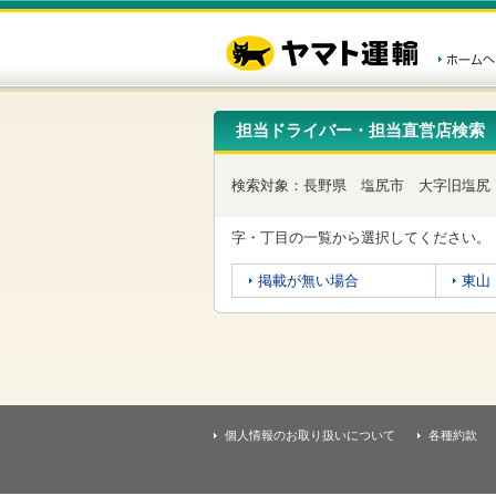
こ
ペ
こ
こ
の
ー
こ
こ
ペ
ジ
か
か
ー
内
ら
ら
ジ
移
ヘ
本
の
動
ッ
文
先
用
ダ
で
担当ドライバー・担当直営店検索
頭
の
ー
す
で
リ
メ
す
ン
ニ
検索対象：
長野県
塩尻市
大字旧塩尻
ク
ュ
で
ー
す
で
字・丁目の一覧から選択してください。
ヘ
す
ッ
掲載が無い場合
東山
ダ
ー
メ
ニ
ュ
ー
へ
移
個人情報のお取り扱いについて
各種約款
動
し
ま