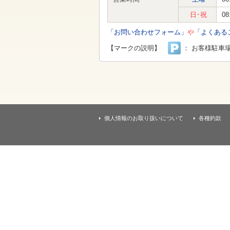
す
本
日･祝
08
文
へ
「お問い合わせフォーム」
や
「よくある
移
動
【マークの説明】
： お客様駐車
し
ま
す
個人情報のお取り扱いについて
各種約款