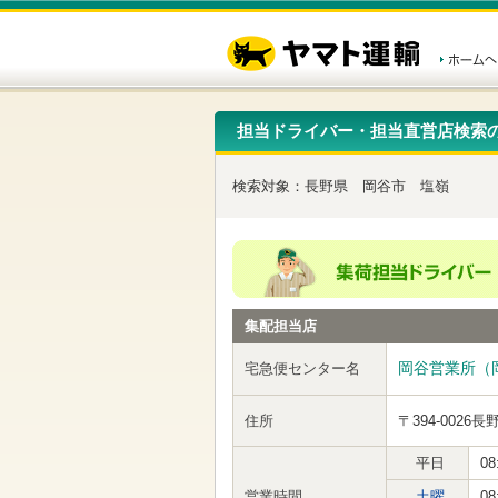
こ
ペ
こ
こ
の
ー
こ
こ
ペ
ジ
か
か
ー
内
ら
ら
ジ
移
ヘ
本
の
動
ッ
文
先
用
ダ
で
担当ドライバー・担当直営店検索
頭
の
ー
す
で
リ
メ
す
ン
ニ
検索対象：
長野県
岡谷市
塩嶺
ク
ュ
で
ー
す
で
ヘ
す
ッ
ダ
ー
集配担当店
メ
ニ
ュ
岡谷営業所（
宅急便センター名
ー
へ
住所
〒394-0026
長
移
動
し
平日
08
ま
営業時間
土曜
08