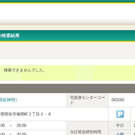
の検索結果
検索できませんでした。
宅急便センターコー
岡谷神明）
043160
ド
野県岡谷市塚間町２丁目３－８
:00 ～ 20:00
平日
当日発送締切時間
:00 ～ 20:00
土曜