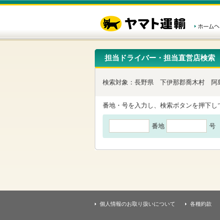
こ
ペ
こ
こ
の
ー
こ
こ
ペ
ジ
か
か
ー
内
ら
ら
ジ
移
ヘ
本
の
動
ッ
文
先
用
ダ
で
担当ドライバー・担当直営店検索
頭
の
ー
す
で
リ
メ
す
ン
ニ
検索対象：
長野県
下伊那郡喬木村
阿
ク
ュ
で
ー
す
で
番地・号を入力し、検索ボタンを押下し
ヘ
す
ッ
番地
号
ダ
ー
メ
ニ
ュ
ー
へ
移
動
し
個人情報のお取り扱いについて
各種約款
ま