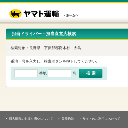
こ
ペ
こ
こ
の
ー
こ
こ
ペ
ジ
か
か
ー
内
ら
ら
ジ
移
ヘ
本
の
動
ッ
文
先
用
ダ
で
担当ドライバー・担当直営店検索
頭
の
ー
す
で
リ
メ
す
ン
ニ
検索対象：
長野県
下伊那郡喬木村
大島
ク
ュ
で
ー
す
で
番地・号を入力し、検索ボタンを押下してください。
ヘ
す
ッ
番地
号
ダ
ー
メ
ニ
ュ
ー
へ
移
動
し
個人情報のお取り扱いについて
各種約款
サイトのご利用にあたって
ま