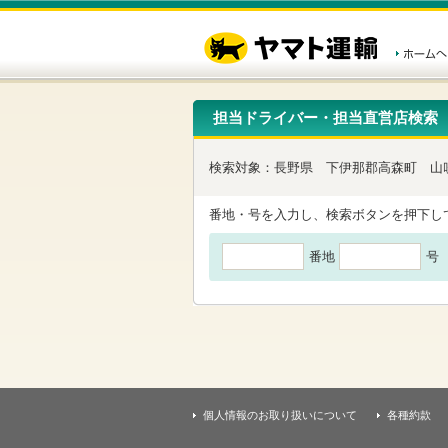
こ
ペ
こ
こ
の
ー
こ
こ
ペ
ジ
か
か
ー
内
ら
ら
ジ
移
ヘ
本
の
動
ッ
文
先
用
ダ
で
担当ドライバー・担当直営店検索
頭
の
ー
す
で
リ
メ
す
ン
ニ
検索対象：
長野県
下伊那郡高森町
山
ク
ュ
で
ー
す
で
番地・号を入力し、検索ボタンを押下し
ヘ
す
ッ
番地
号
ダ
ー
メ
ニ
ュ
ー
へ
移
動
し
個人情報のお取り扱いについて
各種約款
ま