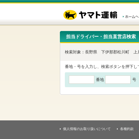
こ
ペ
こ
こ
の
ー
こ
こ
ペ
ジ
か
か
ー
内
ら
ら
ジ
移
ヘ
本
の
動
ッ
文
先
用
ダ
で
担当ドライバー・担当直営店検索
頭
の
ー
す
で
リ
メ
す
ン
ニ
検索対象：
長野県
下伊那郡松川町
上
ク
ュ
で
ー
す
で
番地・号を入力し、検索ボタンを押下し
ヘ
す
ッ
番地
号
ダ
ー
メ
ニ
ュ
ー
へ
移
動
し
個人情報のお取り扱いについて
各種約款
ま