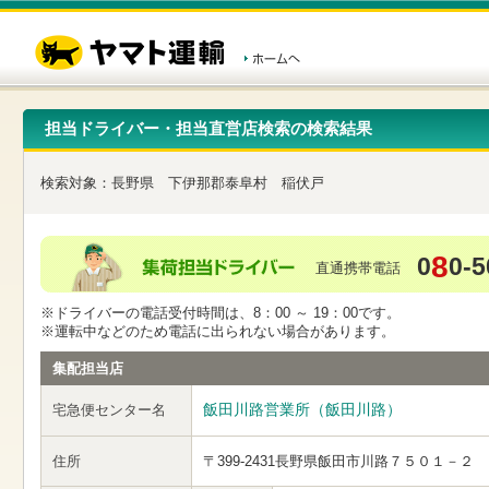
こ
ペ
こ
こ
の
ー
こ
こ
ペ
ジ
か
か
ー
内
ら
ら
ジ
移
ヘ
本
の
動
ッ
文
先
用
ダ
で
担当ドライバー・担当直営店検索の検索結果
頭
の
ー
す
で
リ
メ
す
ン
ニ
検索対象：
長野県
下伊那郡泰阜村
稲伏戸
ク
ュ
で
ー
す
で
ヘ
す
8
0
0-5
ッ
直通携帯電話
ダ
ー
※ドライバーの電話受付時間は、8：00 ～ 19：00です。
メ
※運転中などのため電話に出られない場合があります。
ニ
ュ
集配担当店
ー
へ
飯田川路営業所（飯田川路）
宅急便センター名
移
動
し
住所
〒399-2431
長野県飯田市川路７５０１－２
ま