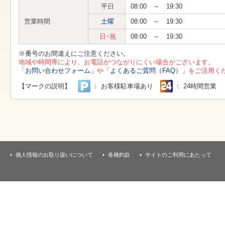
す
平日
08:00 ～ 19:30
本
文
営業時間
土曜
08:00 ～ 19:30
へ
移
日･祝
08:00 ～ 19:30
動
し
※番号のお間違えにご注意ください。
ま
地域や時間帯により、お電話がつながりにくい場合がございます。
す
「お問い合わせフォーム」
や
「よくあるご質問（FAQ）」
をご活用く
【マークの説明】
： お客様駐車場あり
： 24時間営業
個人情報のお取り扱いについて
各種約款
サイトのご利用にあたって