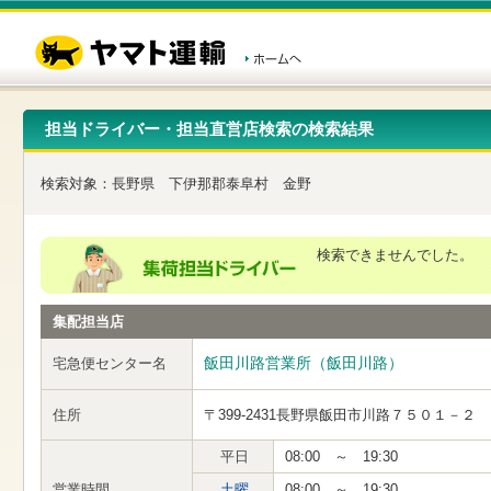
こ
ペ
こ
こ
の
ー
こ
こ
ペ
ジ
か
か
ー
内
ら
ら
ジ
移
ヘ
本
の
動
ッ
文
先
用
ダ
で
担当ドライバー・担当直営店検索の検索結果
頭
の
ー
す
で
リ
メ
す
ン
ニ
検索対象：
長野県
下伊那郡泰阜村
金野
ク
ュ
で
ー
す
で
ヘ
す
検索できませんでした。
ッ
ダ
ー
集配担当店
メ
ニ
ュ
飯田川路営業所（飯田川路）
宅急便センター名
ー
へ
住所
〒399-2431
長野県飯田市川路７５０１－２
移
動
し
平日
08:00 ～ 19:30
ま
営業時間
土曜
08:00 ～ 19:30