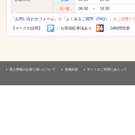
す
本
日･祝
08:00 ～ 19:30
文
へ
「お問い合わせフォーム」
や
「よくあるご質問（FAQ）」
をご活用く
移
動
【マークの説明】
： お客様駐車場あり
： 24時間営業
し
ま
す
個人情報のお取り扱いについて
各種約款
サイトのご利用にあたって