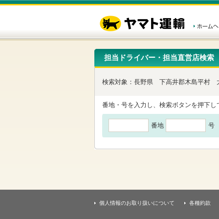
こ
ペ
こ
こ
の
ー
こ
こ
ペ
ジ
か
か
ー
内
ら
ら
ジ
移
ヘ
本
の
動
ッ
文
先
用
ダ
で
担当ドライバー・担当直営店検索
頭
の
ー
す
で
リ
メ
す
ン
ニ
検索対象：
長野県
下高井郡木島平村
ク
ュ
で
ー
す
で
番地・号を入力し、検索ボタンを押下し
ヘ
す
ッ
番地
号
ダ
ー
メ
ニ
ュ
ー
へ
移
動
し
個人情報のお取り扱いについて
各種約款
ま