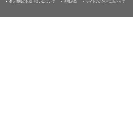
す
個人情報のお取り扱いについて
各種約款
サイトのご利用にあたって
本
文
へ
移
動
し
ま
す