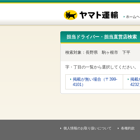
こ
ペ
こ
こ
の
ー
こ
こ
ペ
ジ
か
か
ー
内
ら
ら
ジ
移
ヘ
本
の
動
ッ
文
先
用
ダ
で
担当ドライバー・担当直営店検索
頭
の
ー
す
で
リ
メ
す
ン
ニ
検索対象：
長野県
駒ヶ根市
下平
ク
ュ
で
ー
す
で
字・丁目の一覧から選択してください。
ヘ
す
ッ
掲載が無い場合（〒399-
掲載
ダ
4101）
423
ー
メ
ニ
ュ
ー
へ
移
動
個人情報のお取り扱いについて
各種約款
し
ま