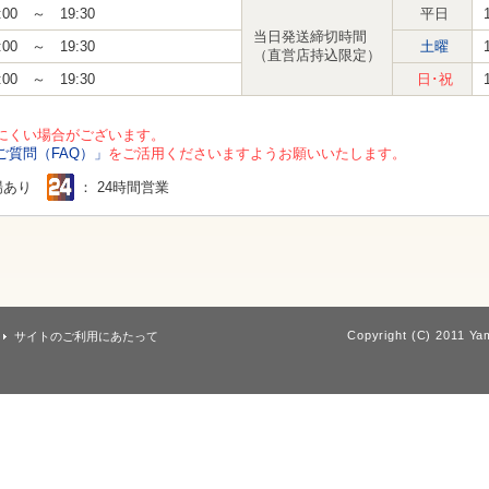
:00 ～ 19:30
平日
当日発送締切時間
:00 ～ 19:30
土曜
（直営店持込限定）
:00 ～ 19:30
日･祝
にくい場合がございます。
ご質問（FAQ）」
をご活用くださいますようお願いいたします。
場あり
： 24時間営業
Copyright (C) 2011 Yam
サイトのご利用にあたって