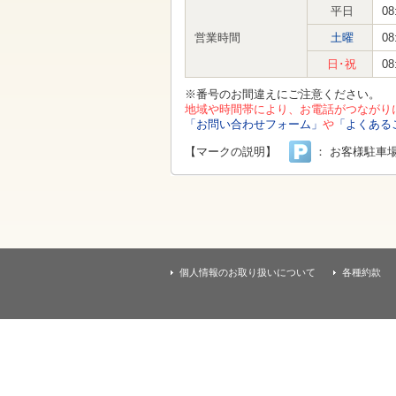
す
平日
08
本
文
営業時間
土曜
08
へ
移
日･祝
08
動
し
※番号のお間違えにご注意ください。
ま
地域や時間帯により、お電話がつながり
す
「お問い合わせフォーム」
や
「よくある
【マークの説明】
： お客様駐車
個人情報のお取り扱いについて
各種約款