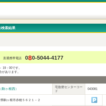
の検索結果
8
0
0-5044-4177
直通携帯電話
 19：00です。
合があります。
宅急便センターコー
（駒ヶ根西）
043081
ド
野県駒ヶ根市赤穂５６２１－２