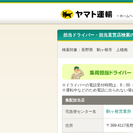
こ
ペ
こ
こ
の
ー
こ
こ
ペ
ジ
か
か
ー
内
ら
ら
ジ
移
ヘ
本
の
動
ッ
文
先
用
ダ
で
担当ドライバー・担当直営店検索
頭
の
ー
す
で
リ
メ
す
ン
ニ
検索対象：
長野県
駒ヶ根市
上穂南
ク
ュ
で
ー
す
で
ヘ
す
ッ
ダ
ー
※ドライバーの電話受付時間は、8：00 ～
メ
※運転中などのため電話に出られない場
ニ
ュ
集配担当店
ー
へ
駒ヶ根営業所
宅急便センター名
移
動
し
住所
〒399-4117
長
ま