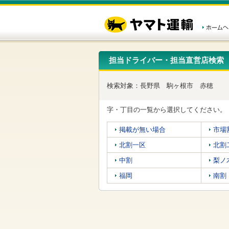
こ
ペ
こ
こ
の
ー
こ
こ
ペ
ジ
か
か
ー
内
ら
ら
ジ
移
ヘ
本
の
動
ッ
文
先
用
ダ
で
担当ドライバー・担当直営店検索
頭
の
ー
す
で
リ
メ
す
ン
ニ
検索対象：
長野県
駒ヶ根市
赤穂
ク
ュ
で
ー
す
で
字・丁目の一覧から選択してください。
ヘ
す
ッ
掲載が無い場合
市場
ダ
ー
北割一区
北割
メ
ニ
中割
梨ノ
ュ
福岡
南割
ー
へ
移
動
し
ま