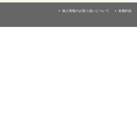
す
本
文
個人情報のお取り扱いについて
各種約款
へ
移
動
し
ま
す