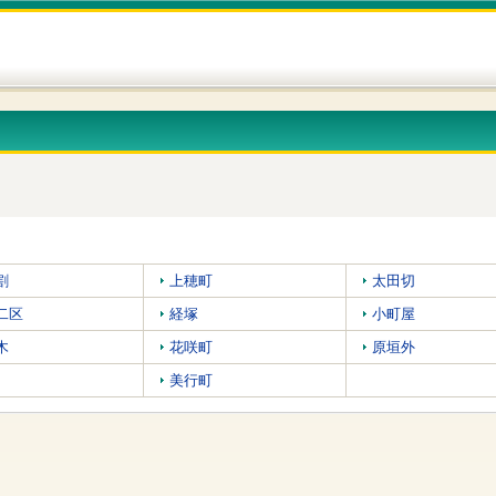
割
上穂町
太田切
二区
経塚
小町屋
木
花咲町
原垣外
美行町