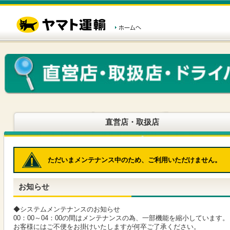
こ
ペ
こ
こ
の
ー
こ
こ
ペ
ジ
か
か
ー
内
ら
ら
ジ
移
ヘ
本
の
動
ッ
文
先
用
ダ
で
頭
の
ー
す
で
リ
メ
す
ン
ニ
ク
ュ
で
ー
す
で
ヘ
す
直営店・取扱店
ッ
ダ
ー
メ
ただいまメンテナンス中のため、ご利用いただけません。
ニ
ュ
ー
お知らせ
へ
移
動
◆システムメンテナンスのお知らせ
し
00：00～04：00の間はメンテナンスの為、一部機能を縮小しています。
ま
お客様にはご不便をお掛けいたしますが何卒ご了承ください。