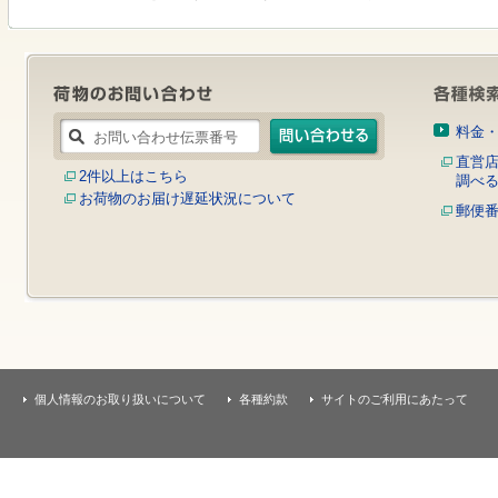
す
本
文
へ
移
動
し
料金
ま
す
直営
2件以上はこちら
調べ
お荷物のお届け遅延状況について
郵便
個人情報のお取り扱いについて
各種約款
サイトのご利用にあたって