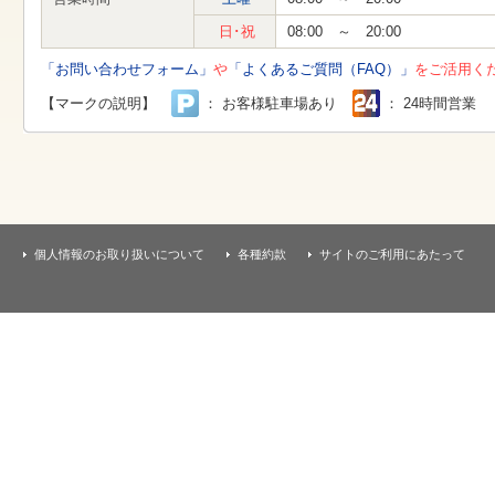
す
本
日･祝
08:00 ～ 20:00
文
へ
「お問い合わせフォーム」
や
「よくあるご質問（FAQ）」
をご活用く
移
動
【マークの説明】
： お客様駐車場あり
： 24時間営業
し
ま
す
個人情報のお取り扱いについて
各種約款
サイトのご利用にあたって