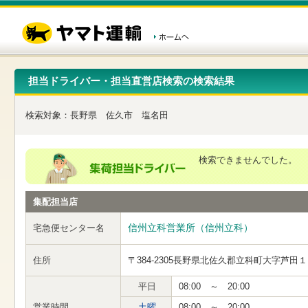
こ
ペ
こ
こ
の
ー
こ
こ
ペ
ジ
か
か
ー
内
ら
ら
ジ
移
ヘ
本
の
動
ッ
文
先
用
ダ
で
担当ドライバー・担当直営店検索の検索結果
頭
の
ー
す
で
リ
メ
す
ン
ニ
検索対象：
長野県
佐久市
塩名田
ク
ュ
で
ー
す
で
ヘ
す
検索できませんでした。
ッ
ダ
ー
集配担当店
メ
ニ
ュ
信州立科営業所（信州立科）
宅急便センター名
ー
へ
住所
〒384-2305
長野県北佐久郡立科町大字芦田１
移
動
し
平日
08:00 ～ 20:00
ま
営業時間
土曜
08:00 ～ 20:00