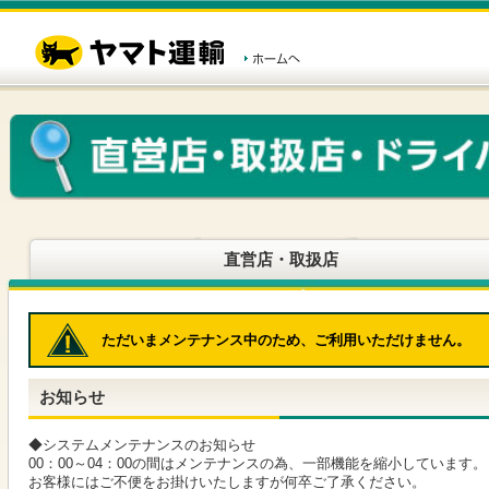
こ
ペ
こ
こ
の
ー
こ
こ
ペ
ジ
か
か
ー
内
ら
ら
ジ
移
ヘ
本
の
動
ッ
文
先
用
ダ
で
頭
の
ー
す
で
リ
メ
す
ン
ニ
ク
ュ
で
ー
す
で
ヘ
す
直営店・取扱店
ッ
ダ
ー
メ
ただいまメンテナンス中のため、ご利用いただけません。
ニ
ュ
ー
お知らせ
へ
移
動
◆システムメンテナンスのお知らせ
し
00：00～04：00の間はメンテナンスの為、一部機能を縮小しています。
ま
お客様にはご不便をお掛けいたしますが何卒ご了承ください。