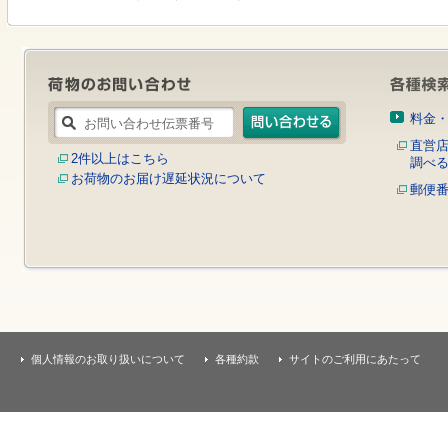
す
本
文
へ
移
動
し
料金
ま
す
直営
2件以上はこちら
調べ
お荷物のお届け遅延状況について
郵便
個人情報のお取り扱いについて
各種約款
サイトのご利用にあたって