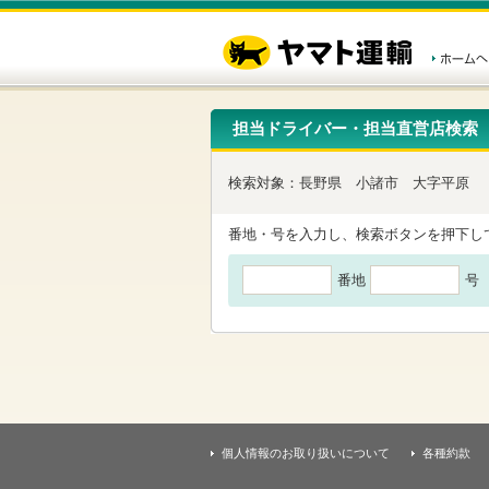
こ
ペ
こ
こ
の
ー
こ
こ
ペ
ジ
か
か
ー
内
ら
ら
ジ
移
ヘ
本
の
動
ッ
文
先
用
ダ
で
担当ドライバー・担当直営店検索
頭
の
ー
す
で
リ
メ
す
ン
ニ
検索対象：
長野県
小諸市
大字平原
ク
ュ
で
ー
す
で
番地・号を入力し、検索ボタンを押下し
ヘ
す
ッ
番地
号
ダ
ー
メ
ニ
ュ
ー
へ
移
動
し
個人情報のお取り扱いについて
各種約款
ま