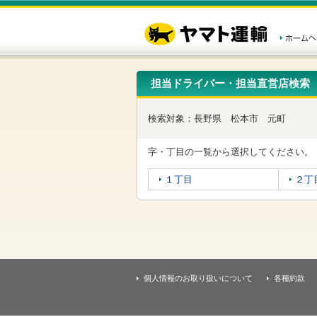
こ
ペ
こ
こ
の
ー
こ
こ
ペ
ジ
か
か
ー
内
ら
ら
ジ
移
ヘ
本
の
動
ッ
文
先
用
ダ
で
担当ドライバー・担当直営店検索
頭
の
ー
す
で
リ
メ
す
ン
ニ
検索対象：
長野県
松本市
元町
ク
ュ
で
ー
す
で
字・丁目の一覧から選択してください。
ヘ
す
ッ
１丁目
２丁
ダ
ー
メ
ニ
ュ
ー
へ
移
個人情報のお取り扱いについて
各種約款
動
し
ま