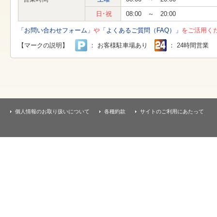
す
本
日･祝
08:00 ～ 20:00
文
へ
「お問い合わせフォーム」
や
「よくあるご質問（FAQ）」
をご活用く
移
動
【マークの説明】
： お客様駐車場あり
： 24時間営業
し
ま
す
個人情報のお取り扱いについて
各種約款
サイトのご利用にあたって