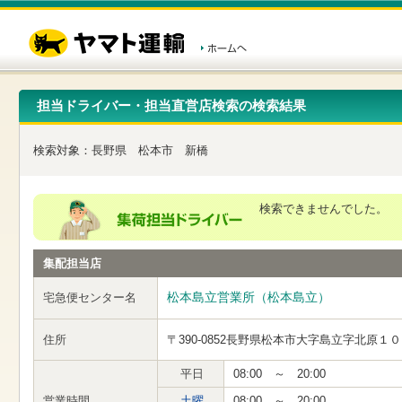
こ
ペ
こ
こ
の
ー
こ
こ
ペ
ジ
か
か
ー
内
ら
ら
ジ
移
ヘ
本
の
動
ッ
文
先
用
ダ
で
担当ドライバー・担当直営店検索の検索結果
頭
の
ー
す
で
リ
メ
す
ン
ニ
検索対象：
長野県
松本市
新橋
ク
ュ
で
ー
す
で
ヘ
す
検索できませんでした。
ッ
ダ
ー
集配担当店
メ
ニ
ュ
松本島立営業所（松本島立）
宅急便センター名
ー
へ
住所
〒390-0852
長野県松本市大字島立字北原１０
移
動
し
平日
08:00 ～ 20:00
ま
営業時間
土曜
08:00 ～ 20:00