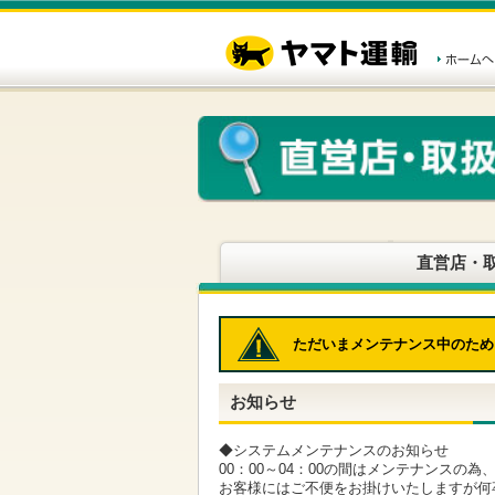
こ
ペ
こ
こ
の
ー
こ
こ
ペ
ジ
か
か
ー
内
ら
ら
ジ
移
ヘ
本
の
動
ッ
文
先
用
ダ
で
頭
の
ー
す
で
リ
メ
す
ン
ニ
ク
ュ
で
ー
す
で
ヘ
す
直営店・
ッ
ダ
ー
メ
ただいまメンテナンス中のため
ニ
ュ
ー
お知らせ
へ
移
動
◆システムメンテナンスのお知らせ
し
00：00～04：00の間はメンテナンスの
ま
お客様にはご不便をお掛けいたしますが何