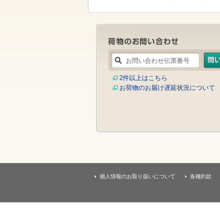
す
本
文
へ
移
動
し
ま
す
2件以上はこちら
お荷物のお届け遅延状況について
個人情報のお取り扱いについて
各種約款