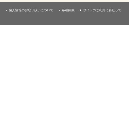
す
本
文
個人情報のお取り扱いについて
各種約款
サイトのご利用にあたって
へ
移
動
し
ま
す