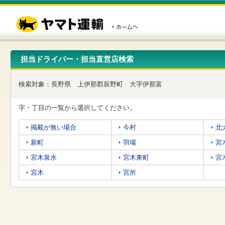
こ
ペ
こ
こ
の
ー
こ
こ
ペ
ジ
か
か
ー
内
ら
ら
ジ
移
ヘ
本
の
動
ッ
文
先
用
ダ
で
担当ドライバー・担当直営店検索
頭
の
ー
す
で
リ
メ
す
ン
ニ
検索対象：
長野県
上伊那郡辰野町
大字伊那富
ク
ュ
で
ー
す
で
字・丁目の一覧から選択してください。
ヘ
す
ッ
掲載が無い場合
今村
北
ダ
ー
新町
羽場
宮
メ
ニ
宮木泉水
宮木東町
宮
ュ
宮木
宮所
ー
へ
移
動
し
ま