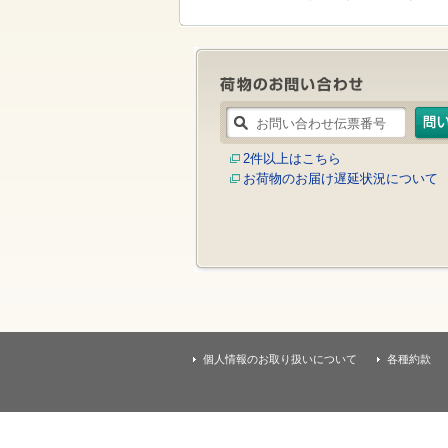
す
本
文
へ
移
動
し
ま
す
2件以上はこちら
お荷物のお届け遅延状況について
個人情報のお取り扱いについて
各種約款