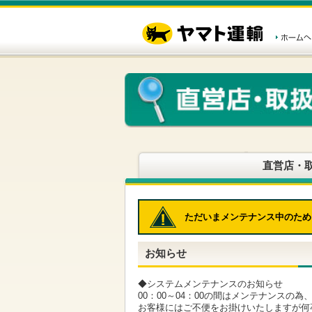
こ
ペ
こ
こ
の
ー
こ
こ
ペ
ジ
か
か
ー
内
ら
ら
ジ
移
ヘ
本
の
動
ッ
文
先
用
ダ
で
頭
の
ー
す
で
リ
メ
す
ン
ニ
ク
ュ
で
ー
す
で
ヘ
す
直営店・
ッ
ダ
ー
メ
ただいまメンテナンス中のため
ニ
ュ
ー
お知らせ
へ
移
動
◆システムメンテナンスのお知らせ
し
00：00～04：00の間はメンテナンスの
ま
お客様にはご不便をお掛けいたしますが何