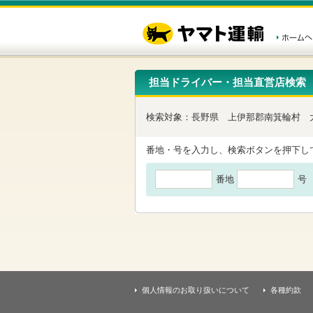
こ
ペ
こ
こ
の
ー
こ
こ
ペ
ジ
か
か
ー
内
ら
ら
ジ
移
ヘ
本
の
動
ッ
文
先
用
ダ
で
担当ドライバー・担当直営店検索
頭
の
ー
す
で
リ
メ
す
ン
ニ
検索対象：
長野県
上伊那郡南箕輪村
ク
ュ
で
ー
す
で
番地・号を入力し、検索ボタンを押下し
ヘ
す
ッ
番地
号
ダ
ー
メ
ニ
ュ
ー
へ
移
動
し
個人情報のお取り扱いについて
各種約款
ま