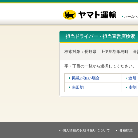
こ
ペ
こ
こ
の
ー
こ
こ
ペ
ジ
か
か
ー
内
ら
ら
ジ
移
ヘ
本
の
動
ッ
文
先
用
ダ
で
担当ドライバー・担当直営店検索
頭
の
ー
す
で
リ
メ
す
ン
ニ
検索対象：
長野県
上伊那郡飯島町
田
ク
ュ
で
ー
す
で
字・丁目の一覧から選択してください。
ヘ
す
ッ
掲載が無い場合
追引
ダ
ー
南田切
南割
メ
ニ
ュ
ー
へ
移
動
し
個人情報のお取り扱いについて
各種約款
ま