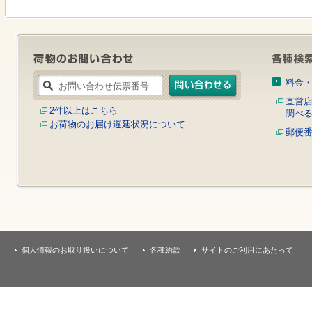
す
本
文
へ
移
動
し
料金
ま
す
直営
2件以上はこちら
調べ
お荷物のお届け遅延状況について
郵便
個人情報のお取り扱いについて
各種約款
サイトのご利用にあたって