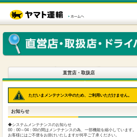
こ
ペ
こ
こ
の
ー
こ
こ
ペ
ジ
か
か
ー
内
ら
ら
ジ
移
ヘ
本
の
動
ッ
文
先
用
ダ
で
頭
の
ー
す
で
リ
メ
す
ン
ニ
ク
ュ
で
ー
す
で
ヘ
す
直営店・取扱店
ッ
ダ
ー
メ
ただいまメンテナンス中のため、ご利用いただけません。
ニ
ュ
ー
お知らせ
へ
移
動
◆システムメンテナンスのお知らせ
し
00：00～04：00の間はメンテナンスの為、一部機能を縮小しています。
ま
お客様にはご不便をお掛けいたしますが何卒ご了承ください。