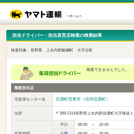
こ
ペ
こ
こ
の
ー
こ
こ
ペ
ジ
か
か
ー
内
ら
ら
ジ
移
ヘ
本
の
動
ッ
文
先
用
ダ
で
担当ドライバー・担当直営店検索の検索結果
頭
の
ー
す
で
リ
メ
す
ン
ニ
検索対象：
長野県
上水内郡飯綱町
大字古町
ク
ュ
で
ー
す
で
ヘ
す
検索できませんでした。
ッ
ダ
ー
集配担当店
メ
ニ
ュ
信濃町営業所（信州信濃町）
宅急便センター名
ー
へ
住所
〒389-1314
長野県上水内郡信濃町大字穂波１
移
動
し
平日
08:00 ～ 20:00
ま
営業時間
土曜
08:00 ～ 20:00