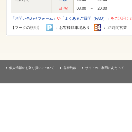
す
本
日･祝
08:00 ～ 20:00
文
へ
「お問い合わせフォーム」
や
「よくあるご質問（FAQ）」
をご活用く
移
動
【マークの説明】
： お客様駐車場あり
： 24時間営業
し
ま
す
個人情報のお取り扱いについて
各種約款
サイトのご利用にあたって