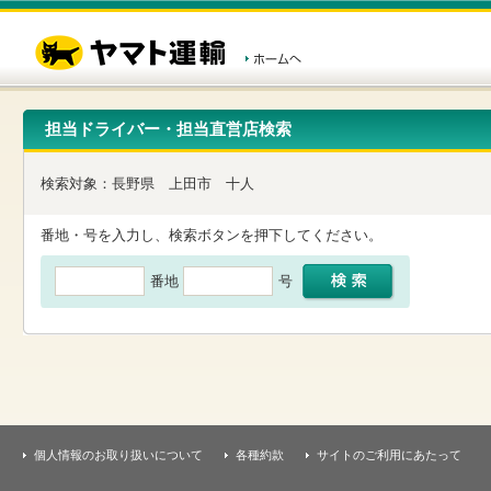
こ
ペ
こ
こ
の
ー
こ
こ
ペ
ジ
か
か
ー
内
ら
ら
ジ
移
ヘ
本
の
動
ッ
文
先
用
ダ
で
担当ドライバー・担当直営店検索
頭
の
ー
す
で
リ
メ
す
ン
ニ
検索対象：
長野県
上田市
十人
ク
ュ
で
ー
す
で
番地・号を入力し、検索ボタンを押下してください。
ヘ
す
ッ
番地
号
ダ
ー
メ
ニ
ュ
ー
へ
移
動
し
個人情報のお取り扱いについて
各種約款
サイトのご利用にあたって
ま