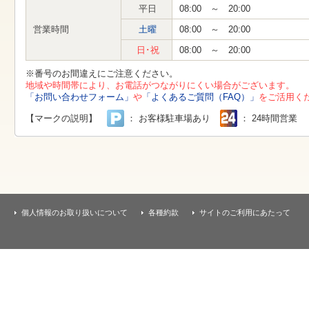
す
平日
08:00 ～ 20:00
本
文
営業時間
土曜
08:00 ～ 20:00
へ
移
日･祝
08:00 ～ 20:00
動
し
※番号のお間違えにご注意ください。
ま
地域や時間帯により、お電話がつながりにくい場合がございます。
す
「お問い合わせフォーム」
や
「よくあるご質問（FAQ）」
をご活用く
【マークの説明】
： お客様駐車場あり
： 24時間営業
個人情報のお取り扱いについて
各種約款
サイトのご利用にあたって