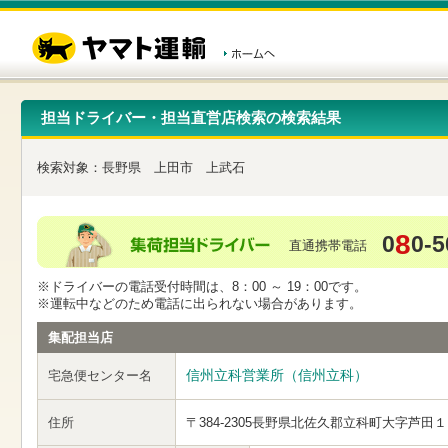
こ
ペ
こ
こ
の
ー
こ
こ
ペ
ジ
か
か
ー
内
ら
ら
ジ
移
ヘ
本
の
動
ッ
文
先
用
ダ
で
担当ドライバー・担当直営店検索の検索結果
頭
の
ー
す
で
リ
メ
す
ン
ニ
検索対象：
長野県
上田市
上武石
ク
ュ
で
ー
す
で
ヘ
す
8
0
0-5
ッ
直通携帯電話
ダ
ー
※ドライバーの電話受付時間は、8：00 ～ 19：00です。
メ
※運転中などのため電話に出られない場合があります。
ニ
ュ
集配担当店
ー
へ
信州立科営業所（信州立科）
宅急便センター名
移
動
し
住所
〒384-2305
長野県北佐久郡立科町大字芦田１
ま