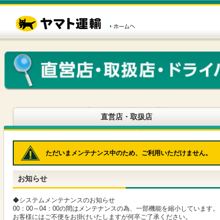
こ
ペ
こ
こ
の
ー
こ
こ
ペ
ジ
か
か
ー
内
ら
ら
ジ
移
ヘ
本
の
動
ッ
文
先
用
ダ
で
頭
の
ー
す
で
リ
メ
す
ン
ニ
ク
ュ
で
ー
す
で
ヘ
す
直営店・取扱店
ッ
ダ
ー
メ
ただいまメンテナンス中のため、ご利用いただけません。
ニ
ュ
ー
お知らせ
へ
移
動
◆システムメンテナンスのお知らせ
し
00：00～04：00の間はメンテナンスの為、一部機能を縮小しています。
ま
お客様にはご不便をお掛けいたしますが何卒ご了承ください。