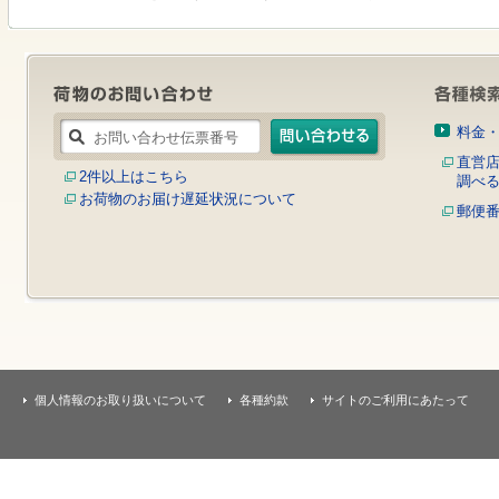
す
本
文
へ
移
動
し
料金
ま
す
直営
2件以上はこちら
調べ
お荷物のお届け遅延状況について
郵便
個人情報のお取り扱いについて
各種約款
サイトのご利用にあたって