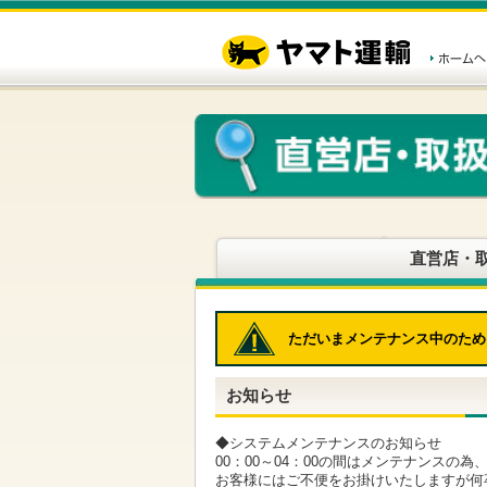
こ
ペ
こ
こ
の
ー
こ
こ
ペ
ジ
か
か
ー
内
ら
ら
ジ
移
ヘ
本
の
動
ッ
文
先
用
ダ
で
頭
の
ー
す
で
リ
メ
す
ン
ニ
ク
ュ
で
ー
す
で
ヘ
す
直営店・
ッ
ダ
ー
メ
ただいまメンテナンス中のため
ニ
ュ
ー
お知らせ
へ
移
動
◆システムメンテナンスのお知らせ
し
00：00～04：00の間はメンテナンスの
ま
お客様にはご不便をお掛けいたしますが何