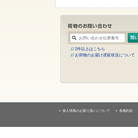
す
本
文
へ
移
動
し
ま
す
2件以上はこちら
お荷物のお届け遅延状況について
個人情報のお取り扱いについて
各種約款