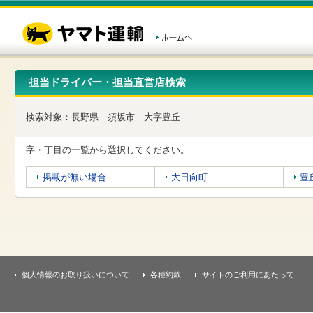
こ
ペ
こ
こ
の
ー
こ
こ
ペ
ジ
か
か
ー
内
ら
ら
ジ
移
ヘ
本
の
動
ッ
文
先
用
ダ
で
担当ドライバー・担当直営店検索
頭
の
ー
す
で
リ
メ
す
ン
ニ
検索対象：
長野県
須坂市
大字豊丘
ク
ュ
で
ー
す
で
字・丁目の一覧から選択してください。
ヘ
す
ッ
掲載が無い場合
大日向町
豊
ダ
ー
メ
ニ
ュ
ー
へ
移
個人情報のお取り扱いについて
各種約款
サイトのご利用にあたって
動
し
ま