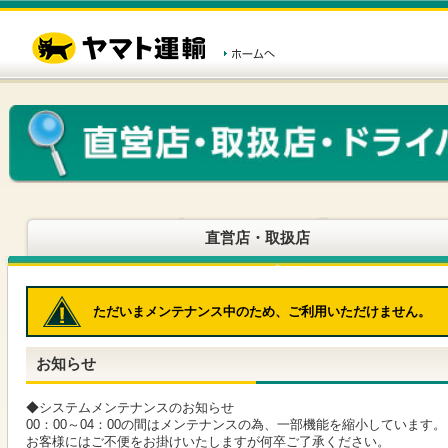
こ
ペ
こ
こ
の
ー
こ
こ
ペ
ジ
か
か
ー
内
ら
ら
ジ
移
ヘ
本
の
動
ッ
文
先
用
ダ
で
頭
の
ー
す
で
リ
メ
す
ン
ニ
ク
ュ
で
ー
す
で
ヘ
す
直営店・取扱店
ッ
ダ
ー
メ
ただいまメンテナンス中のため、ご利用いただけません。
ニ
ュ
ー
お知らせ
へ
移
動
◆システムメンテナンスのお知らせ
し
00：00～04：00の間はメンテナンスの為、一部機能を縮小しています。
ま
お客様にはご不便をお掛けいたしますが何卒ご了承ください。