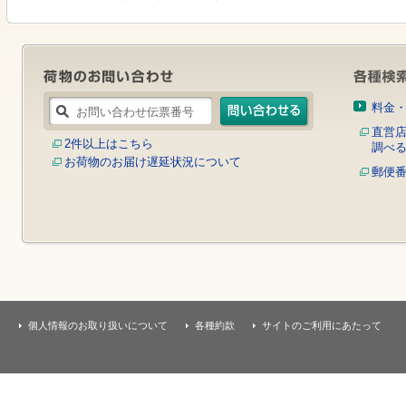
す
本
文
へ
移
動
し
料金
ま
す
直営
2件以上はこちら
調べ
お荷物のお届け遅延状況について
郵便
個人情報のお取り扱いについて
各種約款
サイトのご利用にあたって