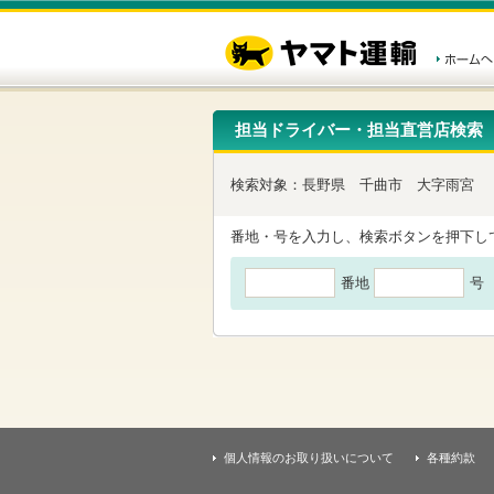
こ
ペ
こ
こ
の
ー
こ
こ
ペ
ジ
か
か
ー
内
ら
ら
ジ
移
ヘ
本
の
動
ッ
文
先
用
ダ
で
担当ドライバー・担当直営店検索
頭
の
ー
す
で
リ
メ
す
ン
ニ
検索対象：
長野県
千曲市
大字雨宮
ク
ュ
で
ー
す
で
番地・号を入力し、検索ボタンを押下し
ヘ
す
ッ
番地
号
ダ
ー
メ
ニ
ュ
ー
へ
移
動
し
個人情報のお取り扱いについて
各種約款
ま