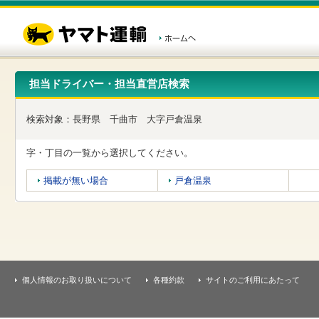
こ
ペ
こ
こ
の
ー
こ
こ
ペ
ジ
か
か
ー
内
ら
ら
ジ
移
ヘ
本
の
動
ッ
文
先
用
ダ
で
担当ドライバー・担当直営店検索
頭
の
ー
す
で
リ
メ
す
ン
ニ
検索対象：
長野県
千曲市
大字戸倉温泉
ク
ュ
で
ー
す
で
字・丁目の一覧から選択してください。
ヘ
す
ッ
掲載が無い場合
戸倉温泉
ダ
ー
メ
ニ
ュ
ー
へ
移
個人情報のお取り扱いについて
各種約款
サイトのご利用にあたって
動
し
ま