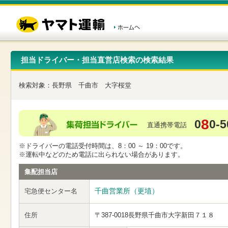
こ
ペ
こ
こ
の
ー
こ
こ
ペ
ジ
か
か
ー
内
ら
ら
ジ
移
ヘ
本
の
動
ッ
文
先
用
ダ
で
担当ドライバー・担当直営店検索の検索結果
頭
の
ー
す
で
リ
メ
す
ン
ニ
検索対象：
長野県
千曲市
大字桜堂
ク
ュ
で
ー
す
で
ヘ
す
8
0
0-5
ッ
直通携帯電話
ダ
ー
※ドライバーの電話受付時間は、8：00 ～ 19：00です。
メ
※運転中などのため電話に出られない場合があります。
ニ
ュ
集配担当店
ー
へ
千曲営業所（更埴）
宅急便センター名
移
動
し
住所
〒387-0018
長野県千曲市大字新田７１８
ま