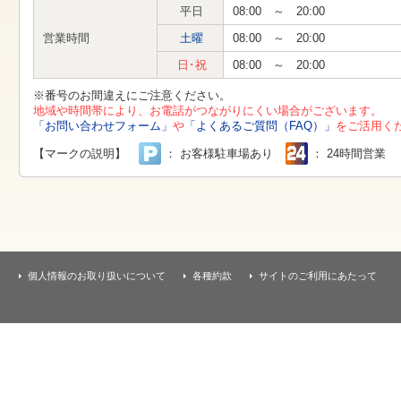
す
平日
08:00 ～ 20:00
本
文
営業時間
土曜
08:00 ～ 20:00
へ
移
日･祝
08:00 ～ 20:00
動
し
※番号のお間違えにご注意ください。
ま
地域や時間帯により、お電話がつながりにくい場合がございます。
す
「お問い合わせフォーム」
や
「よくあるご質問（FAQ）」
をご活用く
【マークの説明】
： お客様駐車場あり
： 24時間営業
個人情報のお取り扱いについて
各種約款
サイトのご利用にあたって