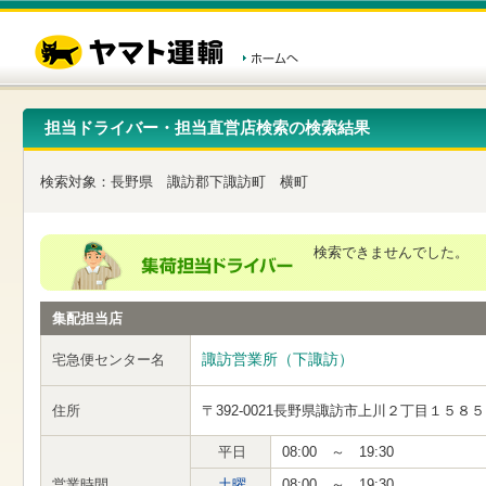
こ
ペ
こ
こ
の
ー
こ
こ
ペ
ジ
か
か
ー
内
ら
ら
ジ
移
ヘ
本
の
動
ッ
文
先
用
ダ
で
担当ドライバー・担当直営店検索の検索結果
頭
の
ー
す
で
リ
メ
す
ン
ニ
検索対象：
長野県
諏訪郡下諏訪町
横町
ク
ュ
で
ー
す
で
ヘ
す
検索できませんでした。
ッ
ダ
ー
集配担当店
メ
ニ
ュ
諏訪営業所（下諏訪）
宅急便センター名
ー
へ
住所
〒392-0021
長野県諏訪市上川２丁目１５８５
移
動
し
平日
08:00 ～ 19:30
ま
営業時間
土曜
08:00 ～ 19:30