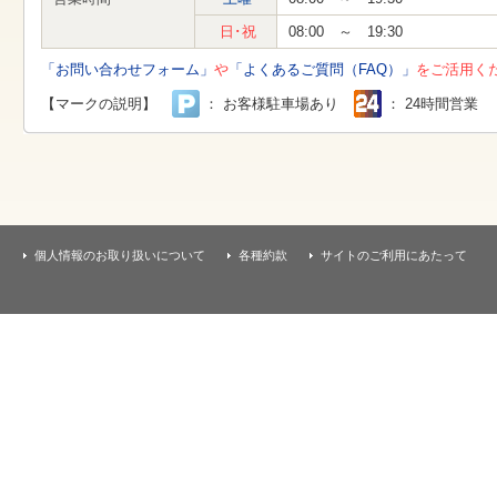
す
本
日･祝
08:00 ～ 19:30
文
へ
「お問い合わせフォーム」
や
「よくあるご質問（FAQ）」
をご活用く
移
動
【マークの説明】
： お客様駐車場あり
： 24時間営業
し
ま
す
個人情報のお取り扱いについて
各種約款
サイトのご利用にあたって