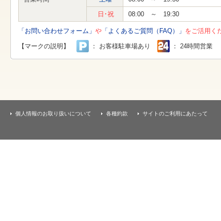
す
本
日･祝
08:00 ～ 19:30
文
へ
「お問い合わせフォーム」
や
「よくあるご質問（FAQ）」
をご活用く
移
動
【マークの説明】
： お客様駐車場あり
： 24時間営業
し
ま
す
個人情報のお取り扱いについて
各種約款
サイトのご利用にあたって