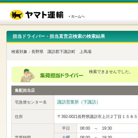
こ
ペ
こ
こ
の
ー
こ
こ
ペ
ジ
か
か
ー
内
ら
ら
ジ
移
ヘ
本
の
動
ッ
文
先
用
ダ
で
担当ドライバー・担当直営店検索の検索結果
頭
の
ー
す
で
リ
メ
す
ン
ニ
検索対象：
長野県
諏訪郡下諏訪町
上馬場
ク
ュ
で
ー
す
で
ヘ
す
検索できませんでした。
ッ
ダ
ー
集配担当店
メ
ニ
ュ
諏訪営業所（下諏訪）
宅急便センター名
ー
へ
住所
〒392-0021
長野県諏訪市上川２丁目１５８５
移
動
し
平日
08:00 ～ 19:30
ま
営業時間
土曜
08:00 ～ 19:30