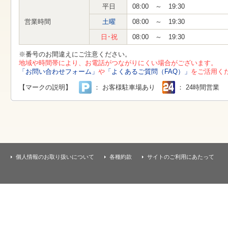
す
平日
08:00 ～ 19:30
本
文
営業時間
土曜
08:00 ～ 19:30
へ
移
日･祝
08:00 ～ 19:30
動
し
※番号のお間違えにご注意ください。
ま
地域や時間帯により、お電話がつながりにくい場合がございます。
す
「お問い合わせフォーム」
や
「よくあるご質問（FAQ）」
をご活用く
【マークの説明】
： お客様駐車場あり
： 24時間営業
個人情報のお取り扱いについて
各種約款
サイトのご利用にあたって