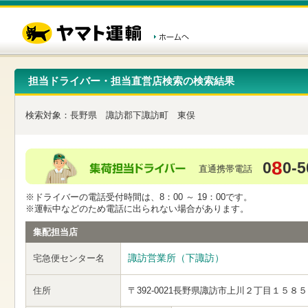
こ
ペ
こ
こ
の
ー
こ
こ
ペ
ジ
か
か
ー
内
ら
ら
ジ
移
ヘ
本
の
動
ッ
文
先
用
ダ
で
担当ドライバー・担当直営店検索の検索結果
頭
の
ー
す
で
リ
メ
す
ン
ニ
検索対象：
長野県
諏訪郡下諏訪町
東俣
ク
ュ
で
ー
す
で
ヘ
す
8
0
0-5
ッ
直通携帯電話
ダ
ー
※ドライバーの電話受付時間は、8：00 ～ 19：00です。
メ
※運転中などのため電話に出られない場合があります。
ニ
ュ
集配担当店
ー
へ
諏訪営業所（下諏訪）
宅急便センター名
移
動
し
住所
〒392-0021
長野県諏訪市上川２丁目１５８５
ま