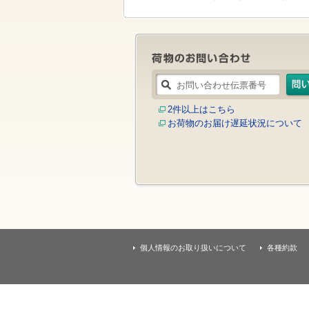
す
本
文
へ
移
動
し
ま
す
2件以上はこちら
お荷物のお届け遅延状況について
個人情報のお取り扱いについて
各種約款