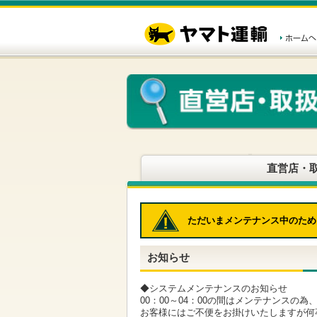
こ
ペ
こ
こ
の
ー
こ
こ
ペ
ジ
か
か
ー
内
ら
ら
ジ
移
ヘ
本
の
動
ッ
文
先
用
ダ
で
頭
の
ー
す
で
リ
メ
す
ン
ニ
ク
ュ
で
ー
す
で
ヘ
す
直営店・
ッ
ダ
ー
メ
ただいまメンテナンス中のため
ニ
ュ
ー
お知らせ
へ
移
動
◆システムメンテナンスのお知らせ
し
00：00～04：00の間はメンテナンスの
ま
お客様にはご不便をお掛けいたしますが何