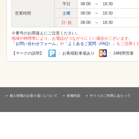
す
平日
08:00 ～ 19:30
本
文
営業時間
土曜
08:00 ～ 19:30
へ
移
日･祝
08:00 ～ 19:30
動
し
※番号のお間違えにご注意ください。
ま
地域や時間帯により、お電話がつながりにくい場合がございます。
す
「お問い合わせフォーム」
や
「よくあるご質問（FAQ）」
をご活用く
【マークの説明】
： お客様駐車場あり
： 24時間営業
個人情報のお取り扱いについて
各種約款
サイトのご利用にあたって