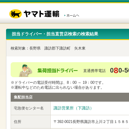
こ
ペ
こ
こ
の
ー
こ
こ
ペ
ジ
か
か
ー
内
ら
ら
ジ
移
ヘ
本
の
動
ッ
文
先
用
ダ
で
担当ドライバー・担当直営店検索の検索結果
頭
の
ー
す
で
リ
メ
す
ン
ニ
検索対象：
長野県
諏訪郡下諏訪町
矢木東
ク
ュ
で
ー
す
で
ヘ
す
8
0
0-5
ッ
直通携帯電話
ダ
ー
※ドライバーの電話受付時間は、8：00 ～ 19：00です。
メ
※運転中などのため電話に出られない場合があります。
ニ
ュ
集配担当店
ー
へ
諏訪営業所（下諏訪）
宅急便センター名
移
動
し
住所
〒392-0021
長野県諏訪市上川２丁目１５８５
ま