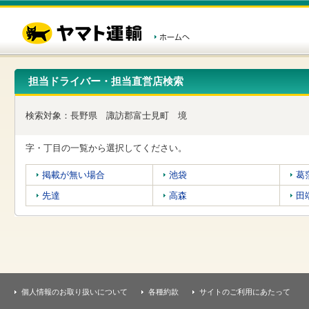
こ
ペ
こ
こ
の
ー
こ
こ
ペ
ジ
か
か
ー
内
ら
ら
ジ
移
ヘ
本
の
動
ッ
文
先
用
ダ
で
担当ドライバー・担当直営店検索
頭
の
ー
す
で
リ
メ
す
ン
ニ
検索対象：
長野県
諏訪郡富士見町
境
ク
ュ
で
ー
す
で
字・丁目の一覧から選択してください。
ヘ
す
ッ
掲載が無い場合
池袋
葛
ダ
ー
先達
高森
田
メ
ニ
ュ
ー
へ
移
動
し
個人情報のお取り扱いについて
各種約款
サイトのご利用にあたって
ま