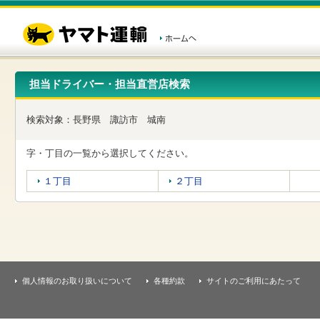
こ
ペ
こ
こ
の
ー
こ
こ
ペ
ジ
か
か
ー
内
ら
ら
ジ
移
ヘ
本
の
動
ッ
文
先
用
ダ
で
担当ドライバー・担当直営店検索
頭
の
ー
す
で
リ
メ
す
ン
ニ
検索対象：
長野県
諏訪市
城南
ク
ュ
で
ー
す
で
字・丁目の一覧から選択してください。
ヘ
す
ッ
１丁目
２丁目
ダ
ー
メ
ニ
ュ
ー
へ
移
個人情報のお取り扱いについて
各種約款
サイトのご利用にあたって
動
し
ま