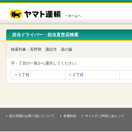
こ
ペ
こ
こ
の
ー
こ
こ
ペ
ジ
か
か
ー
内
ら
ら
ジ
移
ヘ
本
の
動
ッ
文
先
用
ダ
で
担当ドライバー・担当直営店検索
頭
の
ー
す
で
リ
メ
す
ン
ニ
検索対象：
長野県
諏訪市
湯の脇
ク
ュ
で
ー
す
で
字・丁目の一覧から選択してください。
ヘ
す
ッ
１丁目
２丁目
ダ
ー
メ
ニ
ュ
ー
へ
移
個人情報のお取り扱いについて
各種約款
サイトのご利用にあたって
動
し
ま