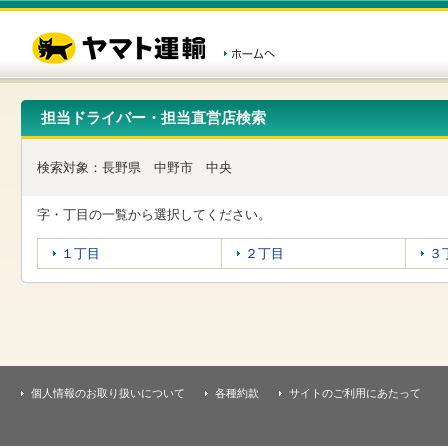
こ
ペ
こ
こ
の
ー
こ
こ
ペ
ジ
か
か
ー
内
ら
ら
ジ
移
ヘ
本
の
動
ッ
文
先
用
ダ
で
担当ドライバー・担当直営店検索
頭
の
ー
す
で
リ
メ
す
ン
ニ
検索対象：
長野県
中野市
中央
ク
ュ
で
ー
す
で
字・丁目の一覧から選択してください。
ヘ
す
ッ
１丁目
２丁目
３
ダ
ー
メ
ニ
ュ
ー
へ
移
個人情報のお取り扱いについて
各種約款
サイトのご利用にあたって
動
し
ま