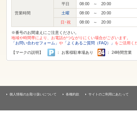
す
平日
08:00 ～ 20:00
本
文
営業時間
土曜
08:00 ～ 20:00
へ
移
日･祝
08:00 ～ 20:00
動
し
※番号のお間違えにご注意ください。
ま
地域や時間帯により、お電話がつながりにくい場合がございます。
す
「お問い合わせフォーム」
や
「よくあるご質問（FAQ）」
をご活用く
【マークの説明】
： お客様駐車場あり
： 24時間営業
個人情報のお取り扱いについて
各種約款
サイトのご利用にあたって